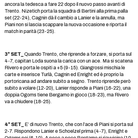
ancora la tedesca a fare 22 dopo il nuovo passo avanti di
Trento. Nizetich porta la squadra di Bertini alla prima palla
set (22-24), Cagnin dà il cambio a Lanier e la annulla, ma
Piani non si lascia scappare la nuova occasione e riporta il
match in parità (23-25).
3° SET_
Quando Trento, che riprende a forzare, si porta sul
4-7, capitan Loda suona la carica con un ace. Ma si scatena
Rivero e porta le ospiti a +5 (9-15). Giangrossi mischia le
carte e inserisce Turlà, Cagnin ed Enright ed è proprio la
portoricana ad andare subito a segno. Trento riprende però
subito a volare (12-20), Lanier risponde a Piani (16-22), una
doppia Ogoms tiene Bergamo in gioco (18-23), ma Rivero
va a chiudere (18-25).
4° SET_
E’ di nuovo Trento, che con l’ace di Piani si porta sul
2-7. Rispondono Lanier e Schoelzel prima (4-7), Enright e
Ogoms poi (6-10). A poco a poco Bergamo si riavvicina (10-