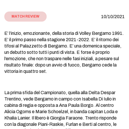
10/10/2021
MATCH REVIEW
E’ l’inizio, emozionante, della storia di Volley Bergamo 1991.
E’ il primo passo nella stagione 2021-2022. E’ il ritorno dei
tifosi al Palazzetto di Bergamo. E’ una domenica speciale,
un debutto sotto tutti i punti di vista. E forse è proprio
l’emozione, che non traspare nelle fasi iniziali, a pesare sul
risultato finale: dopo un avvio di fuoco, Bergamo cede la
vittoria in quattro set.
La prima sfida del Campionato, quella alla Delta Despar
Trentino, vede Bergamo in campo con Isabella Di Iulio in
cabina di regia e opposta a Ana Paula Borgo. Al centro
Alicia Ogoms e Marie Schoelzel, in banda capitan Loda e
Khalia Lanier. Il libero è Giorgia Faraone. Trento risponde
con la diagonale Piani-Raskie, Furlan e Berti al centro, le