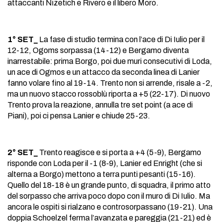
attaccanti Nizetich e Rivero e il libero Moro.
1° SET_
La fase di studio termina con l’ace di Di Iulio per il
12-12, Ogoms sorpassa (14-12) e Bergamo diventa
inarrestabile: prima Borgo, poi due muri consecutivi di Loda,
un ace di Ogmos e un attacco da seconda linea di Lanier
fanno volare fino al 19-14. Trento non si arrende, risale a -2,
ma un nuovo stacco rossoblù riporta a +5 (22-17). Di nuovo
Trento prova la reazione, annulla tre set point (a ace di
Piani), poi ci pensa Lanier e chiude 25-23.
2° SET_
Trento reagisce e si porta a +4 (5-9), Bergamo
risponde con Loda per il -1 (8-9), Lanier ed Enright (che si
alterna a Borgo) mettono a terra punti pesanti (15-16).
Quello del 18-18 è un grande punto, di squadra, il primo atto
del sorpasso che arriva poco dopo con il muro di Di Iulio. Ma
ancora le ospiti si rialzano e controsorpassano (19-21). Una
doppia Schoelzel ferma l’avanzata e pareggia (21-21) ed è