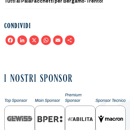
Tutti al PalaFacchetti per Bergamo-Trento!
CONDIVIDI
Facebook
LinkedIn
X
WhatsApp
Email
Condividi
I NOSTRI SPONSOR
Premium
Top Sponsor
Main Sponsor
Sponsor
Sponsor Tecnico