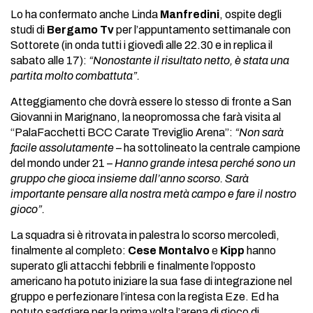
Lo ha confermato anche Linda
Manfredini
, ospite degli
studi di
Bergamo Tv
per l’appuntamento settimanale con
Sottorete (in onda tutti i giovedì alle 22.30 e in replica il
sabato alle 17):
“Nonostante il risultato netto, è stata una
partita molto combattuta”.
Atteggiamento che dovrà essere lo stesso di fronte a San
Giovanni in Marignano, la neopromossa che farà visita al
“PalaFacchetti BCC Carate Treviglio Arena”:
“Non sarà
facile assolutamente
– ha sottolineato la centrale campione
del mondo under 21 –
Hanno grande intesa perché sono un
gruppo che gioca insieme dall’anno scorso. Sarà
importante pensare alla nostra metà campo e fare il nostro
gioco”.
La squadra si è ritrovata in palestra lo scorso mercoledì,
finalmente al completo:
Cese Montalvo
e
Kipp
hanno
superato gli attacchi febbrili e finalmente l’opposto
americano ha potuto iniziare la sua fase di integrazione nel
gruppo e perfezionare l’intesa con la regista Eze. Ed ha
potuto saggiare per la prima volta l’arena di gioco di