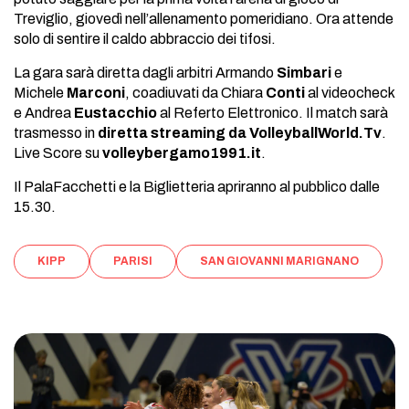
Treviglio, giovedì nell’allenamento pomeridiano. Ora attende
solo di sentire il caldo abbraccio dei tifosi.
La gara sarà diretta dagli arbitri Armando
Simbari
e
Michele
Marconi
, coadiuvati da Chiara
Conti
al videocheck
e Andrea
Eustacchio
al Referto Elettronico. Il match sarà
trasmesso in
diretta streaming da VolleyballWorld.Tv
.
Live Score su
volleybergamo1991.it
.
Il PalaFacchetti e la Biglietteria apriranno al pubblico dalle
15.30.
KIPP
PARISI
SAN GIOVANNI MARIGNANO