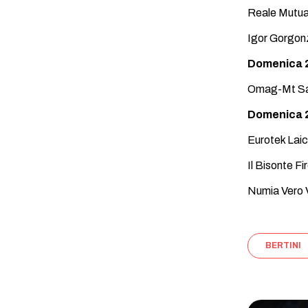
Reale Mutua
Igor Gorgon
Domenica 2
Omag-Mt San
Domenica 2
Eurotek Laic
Il Bisonte F
Numia Vero V
BERTINI