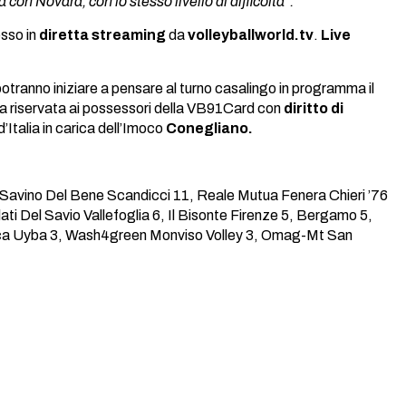
on Novara, con lo stesso livello di difficoltà”.
esso in
diretta streaming
da
volleyballworld.tv
.
Live
i potranno iniziare a pensare al turno casalingo in programma il
ta riservata ai possessori della VB91Card con
diritto di
’Italia in carica dell’Imoco
Conegliano.
avino Del Bene Scandicci 11, Reale Mutua Fenera Chieri ’76
i Del Savio Vallefoglia 6, Il Bisonte Firenze 5, Bergamo 5,
aica Uyba 3, Wash4green Monviso Volley 3, Omag-Mt San