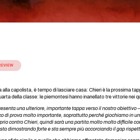
REVIEW
a alla capolista, è tempo di lasciare casa: Chieri è la prossima 
quarta della classe: le piemontesi hanno inanellato tre vittorie nei 
resenta una ulteriore, importante tappa verso il nostro obiettivo
–
co di prova molto importante, soprattutto perché giochiamo in un
rio contro Chieri, quindi sarà una partita molto molto difficile co
 sta dimostrando forte e sta sempre più accorciando il gap rispett