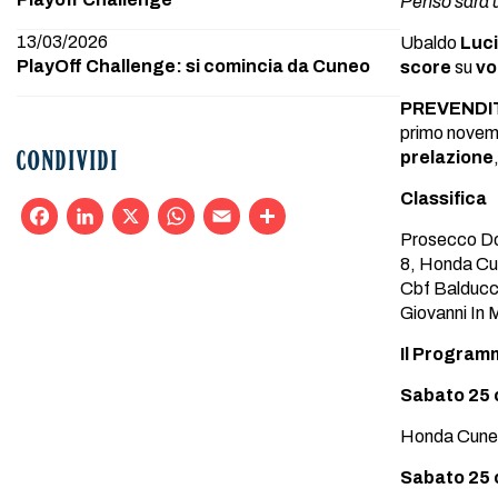
Penso sarà u
13/03/2026
Ubaldo
Luci
PlayOff Challenge: si comincia da Cuneo
score
su
vo
PREVENDI
primo novem
prelazione
CONDIVIDI
Classifica
Prosecco Do
Facebook
LinkedIn
X
WhatsApp
Email
Condividi
8, Honda Cun
Cbf Balducc
Giovanni In 
Il Programm
Sabato 25 
Honda Cuneo
Sabato 25 