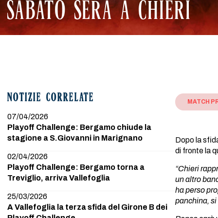
SABATO SERA A CHIERI
NOTIZIE CORRELATE
MATCH P
07/04/2026
Playoff Challenge: Bergamo chiude la
stagione a S.Giovanni in Marignano
Dopo la sfid
di fronte la 
02/04/2026
Playoff Challenge: Bergamo torna a
“Chieri rapp
Treviglio, arriva Vallefoglia
un altro ban
ha perso prop
25/03/2026
panchina, si
A Vallefoglia la terza sfida del Girone B dei
Playoff Challenge