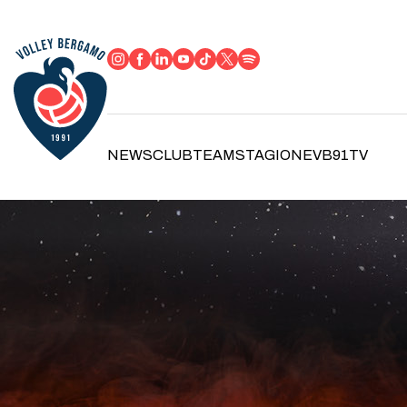
NEWS
CLUB
TEAM
STAGIONE
VB91TV