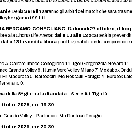
na sfida simile a quella che abbiamo affrontato domenica scorsa c
ani
e Denis
Serafin
saranno gli arbitri del match che sarà trasm
lleybergamo1991.it
.
TA BERGAMO-CONEGLIANO.
Da
lunedì 27 ottobre
, i tifos
bre alla ChorusLife Arena:
dalle 10 alle 12
scatterà la prevendi
,
dalle 13 la vendita libera
per il big match con le campionesse d
c A.Carraro Imoco Conegliano 11, Igor Gorgonzola Novara 11, S
eo Granda Volley 8, Numia Vero Volley Milano 7, Megabox Ondulat
i Hr Macerata 5, Bartoccini-Mc Restauri Perugia 4, Eurotek L
Marignano 0.
a della 5ª giornata di andata – Serie A1 Tigotà
ottobre 2025, ore 19.30
 Granda Volley – Bartoccini-Mc Restauri Perugia
ottobre 2025, ore 20.30