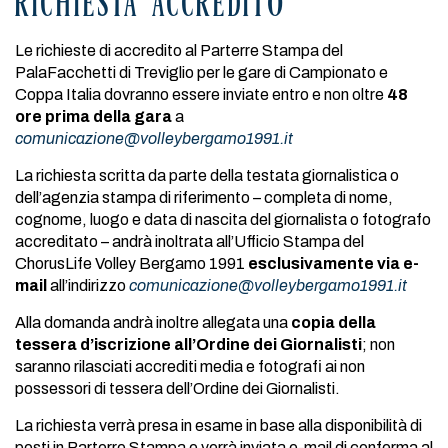
RICHIESTA ACCREDITO
Le richieste di accredito al Parterre Stampa del
PalaFacchetti di Treviglio per le gare di Campionato e
Coppa Italia dovranno essere inviate entro e non oltre
48
ore prima della gara
a
comunicazione@volleybergamo1991.it
La richiesta scritta da parte della testata giornalistica o
dell’agenzia stampa di riferimento – completa di nome,
cognome, luogo e data di nascita del giornalista o fotografo
accreditato – andrà inoltrata all’Ufficio Stampa del
ChorusLife Volley Bergamo 1991
esclusivamente via e-
mail
all’indirizzo
comunicazione@volleybergamo1991.it
Alla domanda andrà inoltre allegata una
copia della
tessera d’iscrizione all’Ordine dei Giornalisti
; non
saranno rilasciati accrediti media e fotografi ai non
possessori di tessera dell’Ordine dei Giornalisti.
La richiesta verrà presa in esame in base alla disponibilità di
posti in Parterre Stampa e verrà inviata e-mail di conferma al