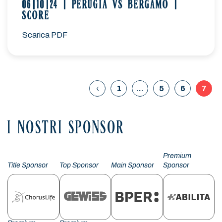
06|10|24 | PERUGIA VS BERGAMO |
SCORE
Scarica PDF
1
…
5
6
7
I NOSTRI SPONSOR
Premium
Title Sponsor
Top Sponsor
Main Sponsor
Sponsor