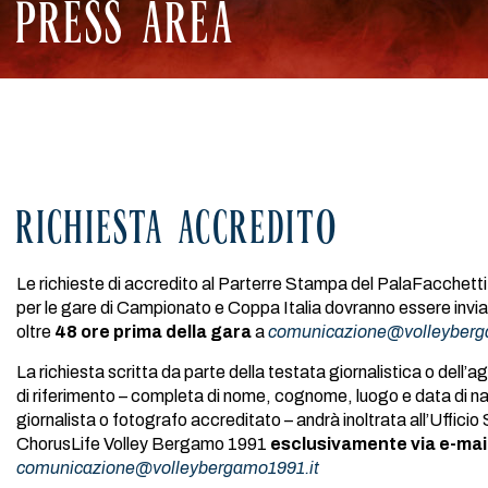
PRESS AREA
RICHIESTA ACCREDITO
Le richieste di accredito al Parterre Stampa del PalaFacchetti 
per le gare di Campionato e Coppa Italia dovranno essere invia
oltre
48 ore prima della gara
a
comunicazione@volleyberg
La richiesta scritta da parte della testata giornalistica o dell
di riferimento – completa di nome, cognome, luogo e data di na
giornalista o fotografo accreditato – andrà inoltrata all’Uffici
ChorusLife Volley Bergamo 1991
esclusivamente via e-mai
comunicazione@volleybergamo1991.it