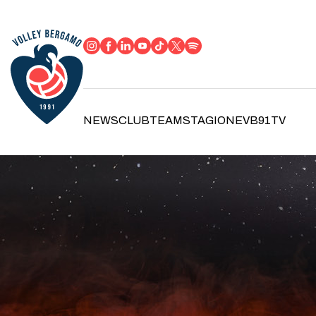
NEWS
CLUB
TEAM
STAGIONE
VB91TV