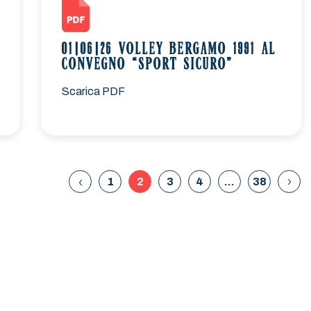
01|06|26 VOLLEY BERGAMO 1991 AL
CONVEGNO “SPORT SICURO”
Scarica PDF
1
2
3
4
…
38