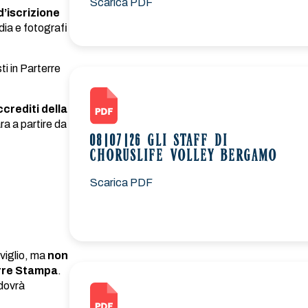
Scarica PDF
d’iscrizione
dia e fotografi
ti in Parterre
crediti della
ara a partire da
08|07|26 GLI STAFF DI
CHORUSLIFE VOLLEY BERGAMO
Scarica PDF
viglio, ma
non
erre Stampa
.
 dovrà