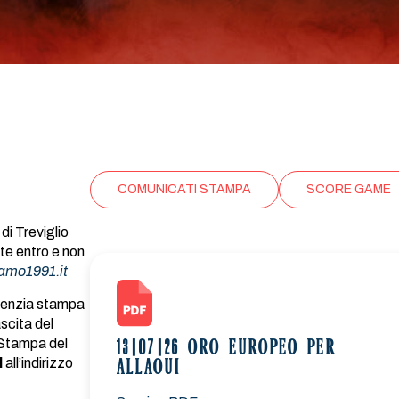
COMUNICATI STAMPA
SCORE GAME
di Treviglio
te entro e non
amo1991.it
’agenzia stampa
scita del
o Stampa del
13|07|26 ORO EUROPEO PER
l
all’indirizzo
ALLAOUI