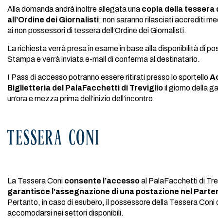
Alla domanda andrà inoltre allegata una
copia della tessera 
all’Ordine dei Giornalisti
; non saranno rilasciati accrediti me
ai non possessori di tessera dell’Ordine dei Giornalisti.
La richiesta verrà presa in esame in base alla disponibilità di pos
Stampa e verrà inviata e-mail di conferma al destinatario.
I Pass di accesso potranno essere ritirati presso lo sportello
Ac
Biglietteria del PalaFacchetti di Treviglio
il giorno della g
un’ora e mezza prima dell’inizio dell’incontro.
TESSERA CONI
La Tessera Coni
consente
l’accesso
al PalaFacchetti di Tre
garantisce l’assegnazione di una postazione nel Part
Pertanto, in caso di esubero, il possessore della Tessera Coni
accomodarsi nei settori disponibili.