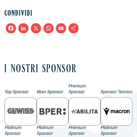
CONDIVIDI
Facebook
LinkedIn
X
WhatsApp
Email
Condividi
I NOSTRI SPONSOR
Premium
Top Sponsor
Main Sponsor
Sponsor
Sponsor Tecnico
Platinum
Platinum
Premium
Platinum
Sponsor
Sponsor
Sponsor
Sponsor