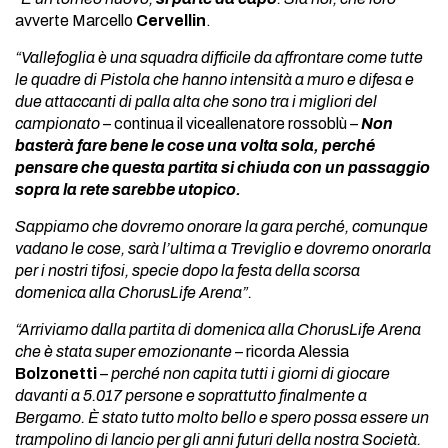
avverte Marcello
Cervellin
.
“Vallefoglia è una squadra difficile da affrontare come tutte
le quadre di Pistola
che hanno intensità a muro e difesa e
due attaccanti di palla alta che sono tra i migliori del
campionato
– continua il viceallenatore rossoblù –
Non
basterà fare bene le cose una volta sola, perché
pensare che questa partita si chiuda con un passaggio
sopra la rete sarebbe utopico.
Sappiamo che dovremo onorare la gara perché, comunque
vadano le cose, sarà l’ultima a Treviglio e dovremo onorarla
per i nostri tifosi, specie dopo la festa della scorsa
domenica alla ChorusLife Arena”.
“Arriviamo dalla partita di domenica alla ChorusLife Arena
che è stata super emozionante
– ricorda Alessia
Bolzonetti
–
perché non capita tutti i giorni di giocare
davanti a 5.017 persone e soprattutto finalmente a
Bergamo. È stato tutto molto bello e spero possa essere un
trampolino di lancio per gli anni futuri della nostra Società.