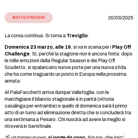
20/03/2025
MATCH PREVIEW
La corsa continua. Si torna a
Treviglio
.
Domenica 23 marzo, alle 19
, si va in scena per i
Play Off
Challenge
. Sì, perché la stagione non è ancora finita: dopo
le mille emozioni della Regular Season e dei Play Off
Scudetto, si spalancano nuove porte per una nuova sfida
che ha come traguardo un posto in Europa nella prossima
annata.
Al PalaFacchetti arriva dunque Vallefoglia: con le
marchigiane il bilancio stagionale è in parità (vittoria
casalinga per entrambe) e quello di domenica sarà il primo
atto di un turno ad eliminazione diretta che si concluderà tra
una settimana a Pesaro. Chi riuscirà ad avere la meglio si
ritroverà in Semifinale.
“È un torneo nuovo,
si parte da capo
. Sia noi, che loro”