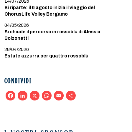
14/07/2026
Si riparte: il 6 agosto inizia il viaggio del
ChorusLife Volley Bergamo
04/05/2026
Si chiude il percorso in rossoblù di Alessia
Bolzonetti
28/04/2026
Estate azzurra per quattro rossoblù
CONDIVIDI
Facebook
LinkedIn
X
WhatsApp
Email
Condividi