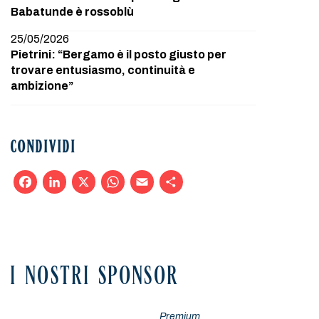
Babatunde è rossoblù
25/05/2026
Pietrini: “Bergamo è il posto giusto per
trovare entusiasmo, continuità e
ambizione”
CONDIVIDI
Facebook
LinkedIn
X
WhatsApp
Email
Condividi
I NOSTRI SPONSOR
Premium