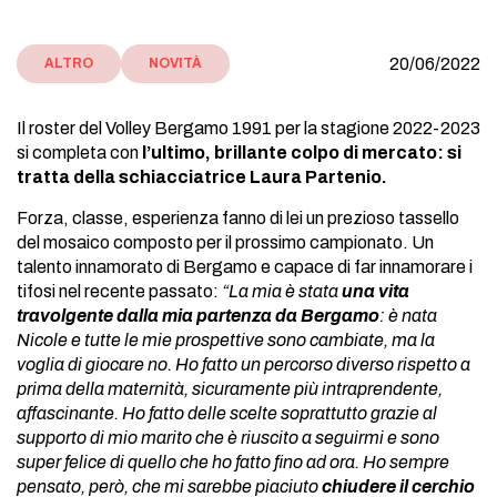
20/06/2022
ALTRO
NOVITÀ
Il roster del Volley Bergamo 1991 per la stagione 2022-2023
si completa con
l’ultimo, brillante colpo di mercato: si
tratta della schiacciatrice Laura Partenio.
Forza, classe, esperienza fanno di lei un prezioso tassello
del mosaico composto per il prossimo campionato. Un
talento innamorato di Bergamo e capace di far innamorare i
tifosi nel recente passato:
“La mia è stata
una vita
travolgente dalla mia partenza da Bergamo
: è nata
Nicole e tutte le mie prospettive sono cambiate, ma la
voglia di giocare no. Ho fatto un percorso diverso rispetto a
prima della maternità, sicuramente più intraprendente,
affascinante. Ho fatto delle scelte soprattutto grazie al
supporto di mio marito che è riuscito a seguirmi e sono
super felice di quello che ho fatto fino ad ora. Ho sempre
pensato, però, che mi sarebbe piaciuto
chiudere il cerchio