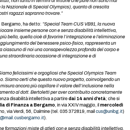
ultati, non tanto in termini di vittorie che pure non sono mai
la Nazionale di Special Olympics), quanto di crescita
ostri ragazzi sapranno trovare.”
 di Bergamo, ha detto:
“
Special Team CUS VB91, la nuova
iocare insieme persone con e senza disabilità intellettiva,
iù bella, quella cioè di favorire l’integrazione e l’eliminazione
 raggiungimento del benessere psico-fisico, rappresenta un
re a ciascuno di noi una consapevolezza profonda del corpo e
 una straordinaria occasione di integrazione e di
iamo felicissimi e orgogliosi che Special Olympics Team
o. Siamo certi che questo nuovo progetto, coinvolgendo un
 misura ancora più capillare il valore dell’inclusione nella
amento al dott. Bertoletti per aver contribuito concretamente
nza disabilità intellettiva a partire
dai 14 anni d’età
; che si
ia di Finanza a Bergamo
, in via XXIV maggio, il
mercoledì
amo, via Verdi, 56, Dalmine (tel. 035 372819, mail
cus@unibg.it
)
ne@mail.cusbergamo.it
).
e formazioni miste di atleti con e senza disabilità intellettiva.