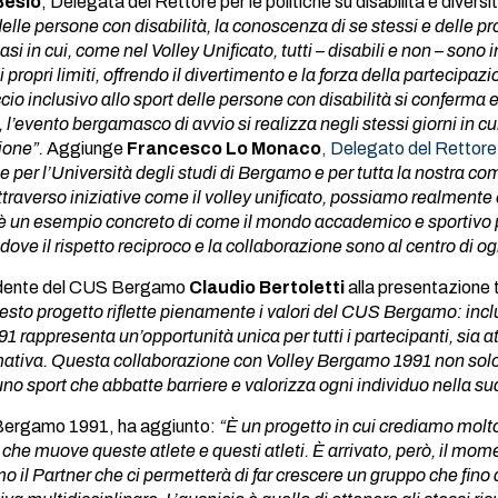
Besio
, Delegata del Rettore per le politiche su disabilità e diversi
delle persone con disabilità, la conoscenza di se stessi e delle prop
si in cui, come nel Volley Unificato, tutti – disabili e non – sono
propri limiti, offrendo il divertimento e la forza della partecip
cio inclusivo allo sport delle persone con disabilità si conferma 
’evento bergamasco di avvio si realizza negli stessi giorni in cui
ione”.
Aggiunge
Francesco Lo Monaco
, Delegato del Rettore a
 per l’Università degli studi di Bergamo e per tutta la nostra c
 attraverso iniziative come il volley unificato, possiamo realment
un esempio concreto di come il mondo accademico e sportivo po
 dove il rispetto reciproco e la collaborazione sono al centro di o
idente del CUS Bergamo
Claudio Bertoletti
alla presentazione 
esto progetto riflette pienamente i valori del CUS Bergamo: incl
appresenta un’opportunità unica per tutti i partecipanti, sia atl
mativa. Questa collaborazione con Volley Bergamo 1991 non solo am
 sport che abbatte barriere e valorizza ogni individuo nella sua
 Bergamo 1991, ha aggiunto:
“È un progetto in cui crediamo molto
che muove queste atlete e questi atleti. È arrivato, però, il mome
 il Partner che ci permetterà di far crescere un gruppo che fino 