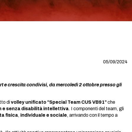
05/09/2024
ort e crescita condivisi, da mercoledì 2 ottobre presso gli
tto di
volley unificato
“Special
Team CUS VB91”
che
n e senza disabilità intellettiva
. I componenti del team, gli
a fisica
,
individuale e sociale
, arrivando con il tempo a