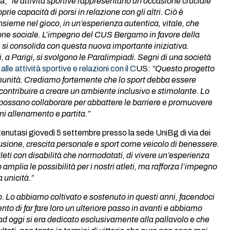
tà,
“le attività sportive rappresentano un’occasione cruciale
rie capacità di porsi in relazione con gli altri. Ciò è
 insieme nel gioco, in un’esperienza autentica, vitale, che
azione sociale. L’impegno del CUS Bergamo in favore della
e si consolida con questa nuova importante iniziativa.
, a Parigi, si svolgono le Paralimpiadi. Segni di una società
lle attività sportive e relazioni con il C
US:
“Questo progetto
omunità. Crediamo fortemente che lo sport debba essere
e contribuire a creare un ambiente inclusivo e stimolante. Lo
ssano collaborare per abbattere le barriere e promuovere
gni allenamento e partita.”
tenutasi giovedì 5 settembre presso la sede UniBg di via dei
usione, crescita personale e sport come veicolo di benessere.
eti con disabilità che normodotati, di vivere un’esperienza
plia le possibilità per i nostri atleti, ma rafforza l’impegno
 unicità.”
. Lo abbiamo coltivato e sostenuto in questi anni, facendoci
nto di far fare loro un ulteriore passo in avanti e abbiamo
ad oggi si era dedicato esclusivamente alla pallavolo e che