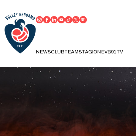
NEWS
CLUB
TEAM
STAGIONE
VB91TV