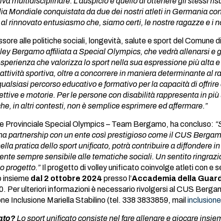
va multidisciplinare. L’auspicio è quello di ottenere gli stessi ris
 Mondiale conquistata da due dei nostri atleti in Germania con 
 al rinnovato entusiasmo che, siamo certi, le nostre ragazze e i n
ssore alle politiche sociali, longevità, salute e sport del Comune
lley Bergamo affiliata a Special Olympics, che vedrà allenarsi e g
sperienza che valorizza lo sport nella sua espressione più alta e p
’attività sportiva, oltre a concorrere in maniera determinante al
ualsiasi percorso educativo e formativo per la capacità di offri
ettive e motorie. Per le persone con disabilità rappresenta in più
che, in altri contesti, non è semplice esprimere ed affermare.”
ore Provinciale Special Olympics – Team Bergamo, ha concluso:
“S
a partnership con un ente così prestigioso come il CUS Bergam
lla pratica dello sport unificato, potrà contribuire a diffondere in
ente sempre sensibile alle tematiche sociali. Un sentito ringrazi
to progetto.”
Il progetto di volley unificato coinvolge atleti con e se
o insieme
dal 2 ottobre 2024
presso l’
Accademia della Guard
30. Per ulteriori informazioni è necessario rivolgersi al CUS Berg
one Inclusione Mariella Stabilino (tel. 338 3833859, mail
inclusio
cato?
Lo sport unificato consiste nel fare allenare e giocare insiem