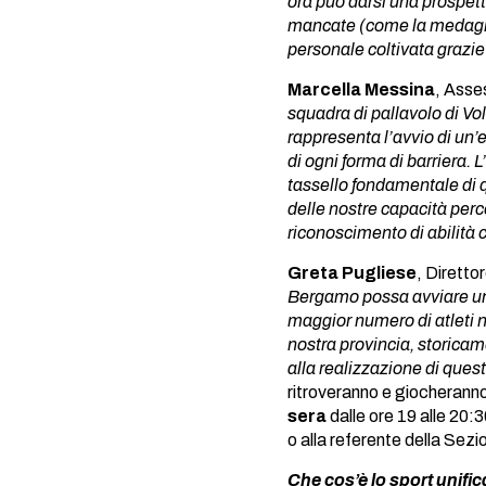
ora può darsi una prospetti
mancate (come la medaglia
personale coltivata grazie
Marcella Messina
, Asse
squadra di pallavolo di Vo
rappresenta l’avvio di un’e
di ogni forma di barriera.
L
tassello fondamentale di q
delle nostre capacità perc
riconoscimento di abilità 
Greta Pugliese
, Dirett
Bergamo possa avviare un
maggior numero di atleti ne
nostra provincia, storicam
alla realizzazione di ques
ritroveranno e giocherann
sera
dalle ore 19 alle 20:
o alla referente della Sezi
Che cos’è lo sport unifi