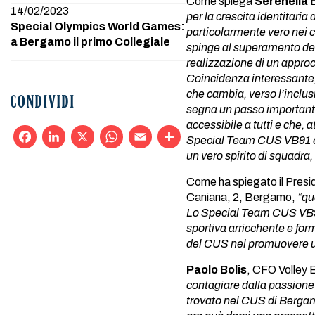
Come spiega
Serenella 
14/02/2023
per la crescita identitaria 
Special Olympics World Games:
particolarmente vero nei ca
a Bergamo il primo Collegiale
spinge al superamento dei 
realizzazione di un approc
Coincidenza interessante, l
che cambia, verso l’inclus
CONDIVIDI
segna un passo importante
accessibile a tutti e che,
Special Team CUS VB91 è 
un vero spirito di squadra,
Facebook
LinkedIn
X
WhatsApp
Email
Condividi
Come ha spiegato il Pres
Caniana, 2, Bergamo,
“qu
Lo Special Team CUS VB91 r
sportiva arricchente e for
del CUS nel promuovere uno
Paolo Bolis
, CFO Volley
contagiare dalla passione 
trovato nel CUS di Bergamo