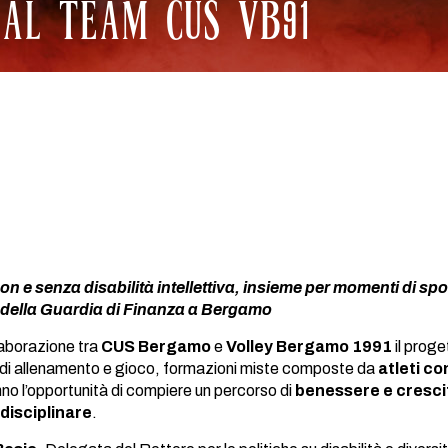
IAL TEAM CUS VB91
 con e senza disabilità intellettiva, insieme per momenti di sp
 della Guardia di Finanza a Bergamo
laborazione tra
CUS Bergamo
e
Volley Bergamo 1991
il proge
i di allenamento e gioco, formazioni miste composte da
atleti co
anno l’opportunità di compiere un percorso di
benessere e crescit
idisciplinare
.