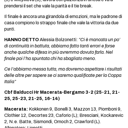
prendersi il set che vale la parità e il tie break.
Il finale è ancora una girandola di emozioni, ma le padrone di
casa compiono lo strappo finale che vale la vittoria da due
punti.
HANNO DETTO
Alessia Bolzonetti:
“Ci è mancata un po’
di continuità in battuta, abbiamo fatto tanti errori e forse
anche qualche difesa in più avremmo dovuto farla. Nel
finale poi l’ha spuntata chi ha sbagliato meno.
Ce l’abbiamo messa tutta, ma dovremo aspettare i risultati
delle altre per sapere se ci saremo qualificate per la Coppa
Italia”
Cbf Balducci Hr Macerata-Bergamo 3-2 (25-21, 21-
25, 25-23, 21-25, 16-14)
Macerata:
Kokkonen 9, Bonelli 3, Mazzon 13, Piomboni 9,
Clothier 12, Decortes 23, Caforio (L); Bresciani, Kockarevic
2, N.e. Batte, Sismondi, Ornoch 2, Crawford (L).
Allenatore: Lionetti