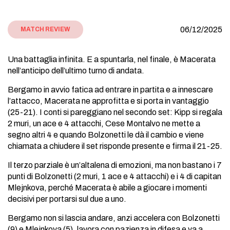
06/12/2025
MATCH REVIEW
Una battaglia infinita. E a spuntarla, nel finale, è Macerata
nell’anticipo dell’ultimo turno di andata.
Bergamo in avvio fatica ad entrare in partita e a innescare
l’attacco, Macerata ne approfitta e si porta in vantaggio
(25-21). I conti si pareggiano nel secondo set: Kipp si regala
2 muri, un ace e 4 attacchi, Cese Montalvo ne mette a
segno altri 4 e quando Bolzonetti le dà il cambio e viene
chiamata a chiudere il set risponde presente e firma il 21-25.
Il terzo parziale è un’altalena di emozioni, ma non bastano i 7
punti di Bolzonetti (2 muri, 1 ace e 4 attacchi) e i 4 di capitan
Mlejnkova, perché Macerata è abile a giocare i momenti
decisivi per portarsi sul due a uno.
Bergamo non si lascia andare, anzi accelera con Bolzonetti
(9) e Mlejnkova (5), lavora con pazienza in difesa e va a