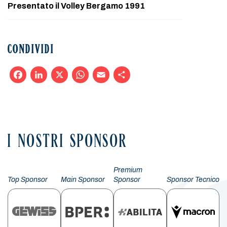
Presentato il Volley Bergamo 1991
CONDIVIDI
Facebook
LinkedIn
X
WhatsApp
Email
Condividi
I NOSTRI SPONSOR
Premium
Top Sponsor
Main Sponsor
Sponsor
Sponsor Tecnico