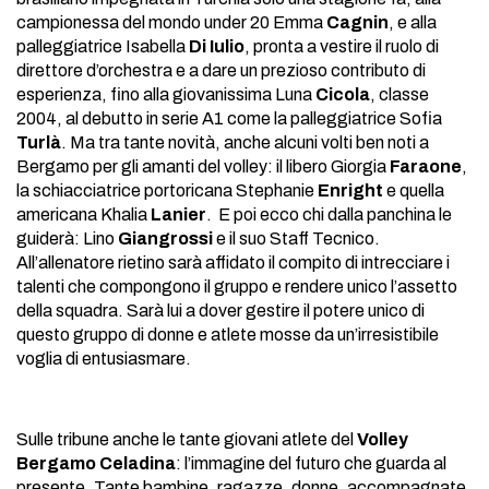
campionessa del mondo under 20 Emma
Cagnin
, e alla
palleggiatrice Isabella
Di Iulio
, pronta a vestire il ruolo di
direttore d’orchestra e a dare un prezioso contributo di
esperienza, fino alla giovanissima Luna
Cicola
, classe
2004, al debutto in serie A1 come la palleggiatrice Sofia
Turlà
. Ma tra tante novità, anche alcuni volti ben noti a
Bergamo per gli amanti del volley: il libero Giorgia
Faraone
,
la schiacciatrice portoricana Stephanie
Enright
e quella
americana Khalia
Lanier
. E poi ecco chi dalla panchina le
guiderà: Lino
Giangrossi
e il suo Staff Tecnico.
All’allenatore rietino sarà affidato il compito di intrecciare i
talenti che compongono il gruppo e rendere unico l’assetto
della squadra. Sarà lui a dover gestire il potere unico di
questo gruppo di donne e atlete mosse da un’irresistibile
voglia di entusiasmare.
Sulle tribune anche le tante giovani atlete del
Volley
Bergamo Celadina
: l’immagine del futuro che guarda al
presente. Tante bambine, ragazze, donne, accompagnate