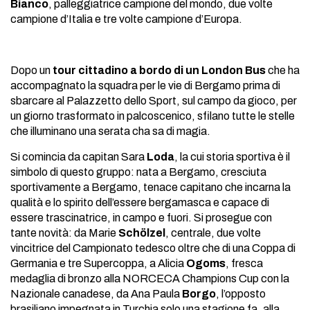
Bianco
, palleggiatrice campione del mondo, due volte
campione d’Italia e tre volte campione d’Europa.
Dopo un
tour cittadino a bordo di un London Bus
che ha
accompagnato la squadra per le vie di Bergamo prima di
sbarcare al Palazzetto dello Sport, sul campo da gioco, per
un giorno trasformato in palcoscenico, sfilano tutte le stelle
che illuminano una serata cha sa di magia.
Si comincia da capitan Sara
Loda
, la cui storia sportiva è il
simbolo di questo gruppo: nata a Bergamo, cresciuta
sportivamente a Bergamo, tenace capitano che incarna la
qualità e lo spirito dell’essere bergamasca e capace di
essere trascinatrice, in campo e fuori. Si prosegue con
tante novità: da Marie
Schölzel
, centrale, due volte
vincitrice del Campionato tedesco oltre che di una Coppa di
Germania e tre Supercoppa, a Alicia
Ogoms
, fresca
medaglia di bronzo alla NORCECA Champions Cup con la
Nazionale canadese, da Ana Paula
Borgo
, l’opposto
brasiliano impegnata in Turchia solo una stagione fa, alla