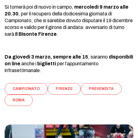
Si tornerà poi di nuovo in campo,
mercoledì 9 marzo alle
20.30
, per il recupero della dodicesima giornata di
Campionato, che si sarebbe dovuto disputare il 19 dicembre
scorso e valido per il girone di andata: avversario di turno
sarà
Il Bisonte Firenze
.
Da giovedì 3 marzo, sempre alle 15
, saranno
disponibili
on line
anche i
biglietti
per l’appuntamento
infrasettimanale.
CAMPIONATO
FIRENZE
PREVENDITA
ROMA