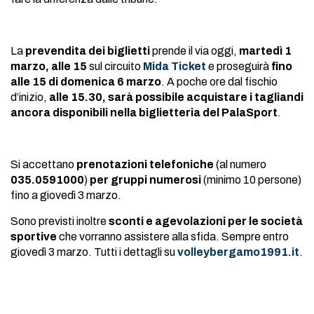
La
prevendita dei biglietti
prende il via oggi,
martedì 1
marzo, alle 15
sul circuito
Mida Ticket
e proseguirà
fino
alle 15 di domenica 6 marzo
. A poche ore dal fischio
d’inizio,
alle 15.30, sarà possibile acquistare i tagliandi
ancora disponibili nella biglietteria del PalaSport
.
Si accettano
prenotazioni telefoniche
(al numero
035.0591000
)
per gruppi numerosi
(minimo 10 persone)
fino a giovedì 3 marzo.
Sono previsti inoltre
sconti e agevolazioni per le società
sportive
che vorranno assistere alla sfida. Sempre entro
giovedì 3 marzo. Tutti i dettagli su
volleybergamo1991.it
.