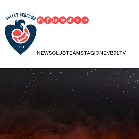
NEWS
CLUB
TEAM
STAGIONE
VB91TV