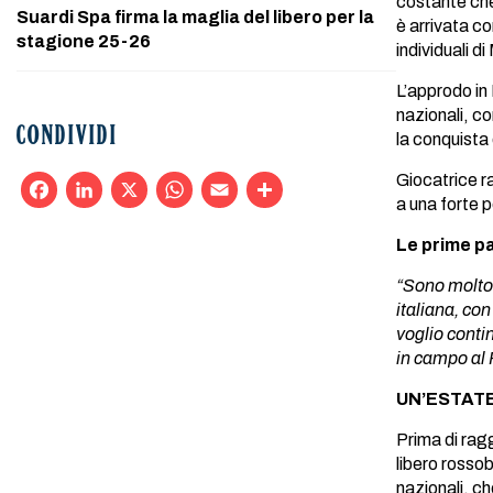
costante che
Suardi Spa firma la maglia del libero per la
è arrivata c
stagione 25-26
individuali d
L’approdo in 
nazionali, c
CONDIVIDI
la conquista
Giocatrice ra
a una forte 
Facebook
LinkedIn
X
WhatsApp
Email
Condividi
Le prime pa
“Sono molto 
italiana, co
voglio conti
in campo al 
UN’ESTAT
Prima di ragg
libero rossob
nazionali, ch