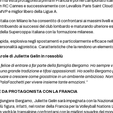
 l’ha vista protagonista prima in Francia e poi nel campionato it
on RC Cannes e successivamente con Levallois Paris Saint Cloud, d
i MVP e miglior libero della Ligue A.
Italia con Milano le ha consentito di confrontarsi ai massimi live
ontribuendo ai successi del club lombardo e maturando ulteriore es
 della Supercoppa Italiana con la formazione milanese.
pida, esplosiva negli spostamenti e particolarmente efficace nelle
personalità agonistica. Caratteristiche che la rendono un elemento
role di Juliette Gelin in rossoblù
felice di entrare a far parte della famiglia Bergamo. Ho sempre v
n una grande tradizione e tifosi appassionati. Ho scelto Bergamo
nuare a crescere come giocatrice in un ambiente ambizioso. Non
PalaFacchetti per vivere insieme tante emozioni.”
E DA PROTAGONISTA CON LA FRANCIA
iungere Bergamo, Juliette Gelin sarà impegnata con la Nazionale fr
lù figura, infatti, nel roster della Francia per la Volleyball Nati
e vedrà le transalpine confrontarsi con le migliori squadre del mo