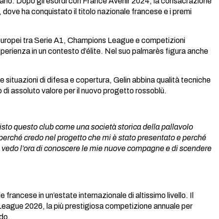
aliano. Dopo gli esordi con France Avenir 2024, la consacrazione
ove ha conquistato il titolo nazionale francese e i premi
lli europei tra Serie A1, Champions League e competizioni
perienza in un contesto d’élite. Nel suo palmarès figura anche
 situazioni di difesa e copertura, Gelin abbina qualità tecniche
 di assoluto valore per il nuovo progetto rossoblù.
isto questo club come una società storica della pallavolo
 perché credo nel progetto che mi è stato presentato e perché
 vedo l’ora di conoscere le mie nuove compagne e di scendere
ancese in un’estate internazionale di altissimo livello. Il
ons League 2026, la più prestigiosa competizione annuale per
ndo.