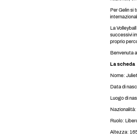
Per Gelin si
internazional
La Volleybal
successivi im
proprio perc
Benvenuta a 
La scheda
Nome: Juliet
Data di nas
Luogo di nas
Nazionalità
Ruolo: Liber
Altezza: 16