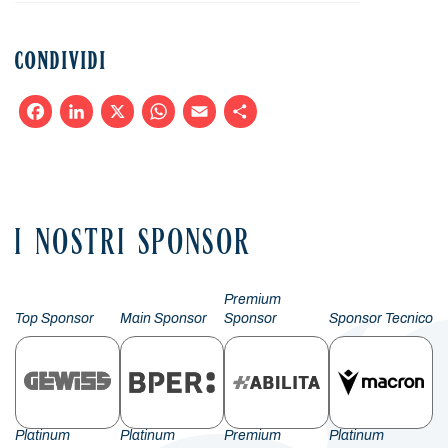
CONDIVIDI
Facebook
LinkedIn
X
WhatsApp
Email
Condividi
I NOSTRI SPONSOR
Premium
Top Sponsor
Main Sponsor
Sponsor
Sponsor Tecnico
Platinum
Platinum
Premium
Platinum