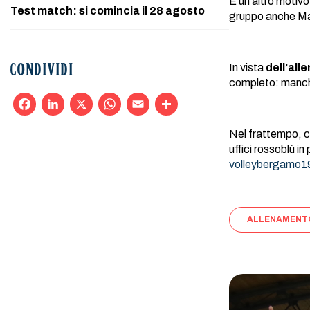
E un altro motivo 
Test match: si comincia il 28 agosto
gruppo anche M
In vista
dell’al
CONDIVIDI
completo: manch
Facebook
LinkedIn
X
WhatsApp
Email
Condividi
Nel frattempo, c
uffici rossoblù in
volleybergamo19
ALLENAMENT