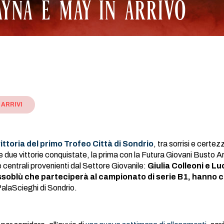
AYNA E MAY IN ARRIVO
ARRIVI
vittoria del primo Trofeo Città di Sondrio
, tra sorrisi e cert
e due vittorie conquistate, la prima con la Futura Giovani Busto Ar
centrali provenienti dal Settore Giovanile:
Giulia Colleoni e Lu
soblù che parteciperà al campionato di serie B1, hanno 
PalaScieghi di Sondrio.