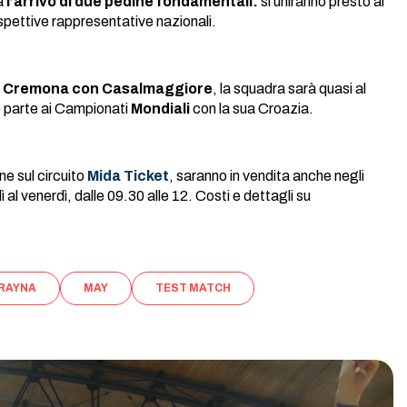
à
l’arrivo di due pedine fondamentali:
si uniranno presto al
ispettive rappresentative nazionali.
 a Cremona con Casalmaggiore
, la squadra sarà quasi al
e parte ai Campionati
Mondiali
con la sua Croazia.
ine sul circuito
Mida Ticket
, saranno in vendita anche negli
 al venerdì, dalle 09.30 alle 12. Costi e dettagli su
RAYNA
MAY
TEST MATCH