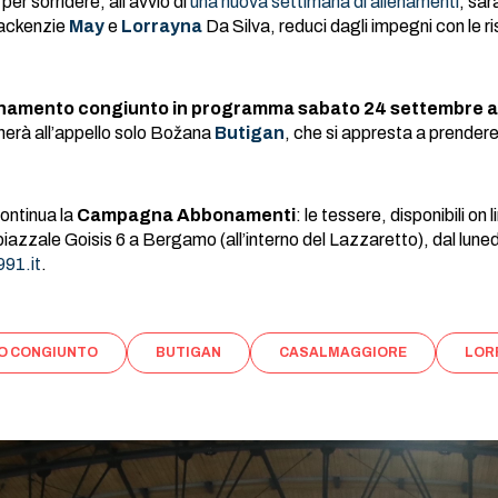
per sorridere, all’avvio di
una nuova settimana di allenamenti
, sar
ackenzie
May
e
Lorrayna
Da Silva, reduci dagli impegni con le r
lenamento congiunto in programma sabato 24 settembre
erà all’appello solo Božana
Butigan
, che si appresta a prender
ontinua la
Campagna Abbonamenti
: le tessere, disponibili on l
 piazzale Goisis 6 a Bergamo (all’interno del Lazzaretto), dal lunedì
91.it
.
O CONGIUNTO
BUTIGAN
CASALMAGGIORE
LOR