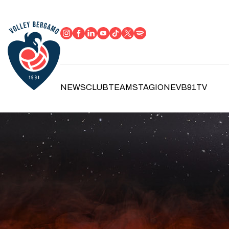
NEWS
CLUB
TEAM
STAGIONE
VB91TV