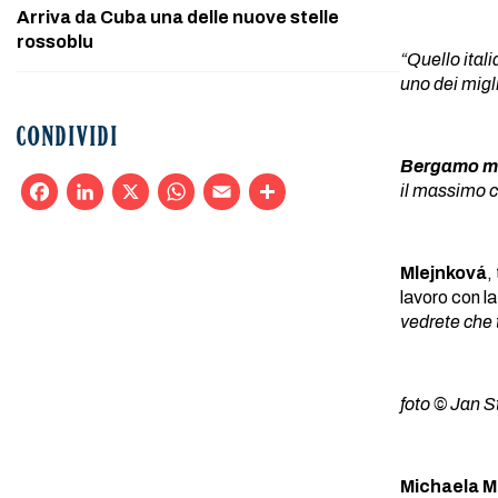
Arriva da Cuba una delle nuove stelle
rossoblu
“Quello ital
uno dei migli
CONDIVIDI
Bergamo mi 
il massimo c
Facebook
LinkedIn
X
WhatsApp
Email
Condividi
Mlejnková
,
lavoro con l
vedrete che 
foto © Jan 
Michaela 