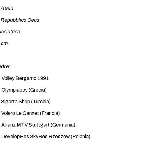
7/1996
: Repubblica Ceca
cciatrice
 cm.
adre:
Volley Bergamo 1991
Olympiacos (Grecia)
igorta Shop (Turchia)
olero Le Cannet (Francia)
llianz MTV Stuttgart (Germania)
DevelopRes SkyRes Rzeszow (Polonia)