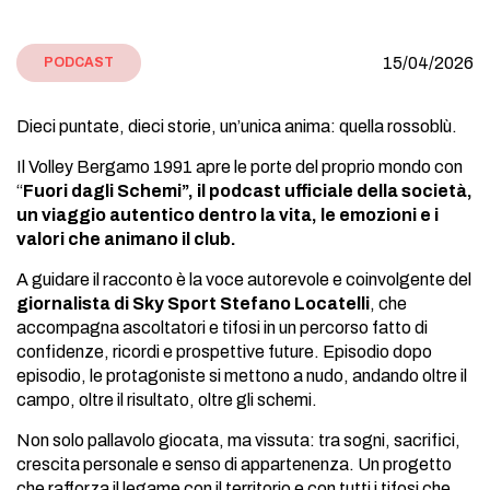
15/04/2026
PODCAST
Dieci puntate, dieci storie, un’unica anima: quella rossoblù.
Il Volley Bergamo 1991 apre le porte del proprio mondo con
“
Fuori dagli Schemi”, il podcast ufficiale della società,
un viaggio autentico dentro la vita, le emozioni e i
valori che animano il club.
A guidare il racconto è la voce autorevole e coinvolgente del
giornalista di Sky Sport Stefano Locatelli
, che
accompagna ascoltatori e tifosi in un percorso fatto di
confidenze, ricordi e prospettive future. Episodio dopo
episodio, le protagoniste si mettono a nudo, andando oltre il
campo, oltre il risultato, oltre gli schemi.
Non solo pallavolo giocata, ma vissuta: tra sogni, sacrifici,
crescita personale e senso di appartenenza. Un progetto
che rafforza il legame con il territorio e con tutti i tifosi che