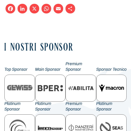
Facebook
LinkedIn
X
WhatsApp
Email
Condividi
I NOSTRI SPONSOR
Premium
Top Sponsor
Main Sponsor
Sponsor
Sponsor Tecnico
Platinum
Platinum
Premium
Platinum
Sponsor
Sponsor
Sponsor
Sponsor