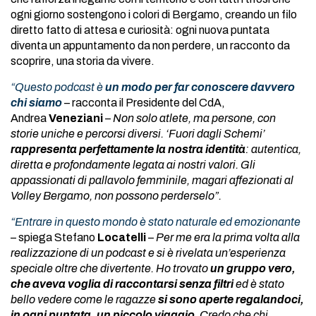
ogni giorno sostengono i colori di Bergamo, creando un filo
diretto fatto di attesa e curiosità: ogni nuova puntata
diventa un appuntamento da non perdere, un racconto da
scoprire, una storia da vivere.
“Questo podcast è
un modo per far conoscere davvero
chi siamo
– racconta il Presidente del CdA,
Andrea
Veneziani
–
Non solo atlete, ma persone, con
storie uniche e percorsi diversi. ‘Fuori dagli Schemi’
rappresenta perfettamente la nostra identità
: autentica,
diretta e profondamente legata ai nostri valori. Gli
appassionati di pallavolo femminile, magari affezionati al
Volley Bergamo, non possono perderselo”.
“Entrare in questo mondo è stato naturale ed emozionante
– spiega Stefano
Locatelli
–
Per me era la prima volta alla
realizzazione di un podcast e si è rivelata un’esperienza
speciale oltre che divertente. Ho trovato
un gruppo vero,
che aveva voglia di raccontarsi senza filtri
ed è stato
bello vedere come le ragazze
si sono aperte regalandoci,
in ogni puntata, un piccolo viaggio
. Credo che chi