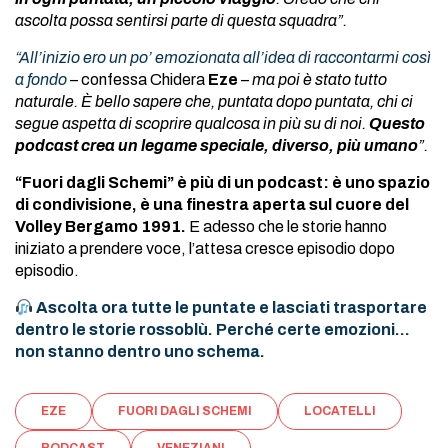
ascolta possa sentirsi parte di questa squadra”.
“All’inizio ero un po’ emozionata all’idea di raccontarmi così
a fondo
– confessa Chidera
Eze
–
ma poi è stato tutto
naturale. È bello sapere che, puntata dopo puntata, chi ci
segue aspetta di scoprire qualcosa in più su di noi.
Questo
podcast crea un legame speciale, diverso, più umano
”.
“Fuori dagli Schemi” è più di un podcast: è uno spazio
di condivisione, è una finestra aperta sul cuore del
Volley Bergamo 1991.
E adesso che le storie hanno
iniziato a prendere voce, l’attesa cresce episodio dopo
episodio.
Ascolta ora tutte le puntate e lasciati trasportare
dentro le storie rossoblù. Perché certe emozioni…
non stanno dentro uno schema.
EZE
FUORI DAGLI SCHEMI
LOCATELLI