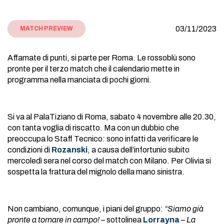
03/11/2023
MATCH PREVIEW
Affamate di punti, si parte per Roma. Le rossoblù sono
pronte per il terzo match che il calendario mette in
programma nella manciata di pochi giorni.
Si va al PalaTiziano di Roma, sabato 4 novembre alle 20.30,
con tanta voglia di riscatto. Ma con un dubbio che
preoccupa lo Staff Tecnico: sono infatti da verificare le
condizioni di
Rozanski
, a causa dell’infortunio subito
mercoledì sera nel corso del match con Milano. Per Olivia si
sospetta la frattura del mignolo della mano sinistra.
Non cambiano, comunque, i piani del gruppo:
“Siamo già
pronte a tornare in campo!
– sottolinea
Lorrayna
–
La