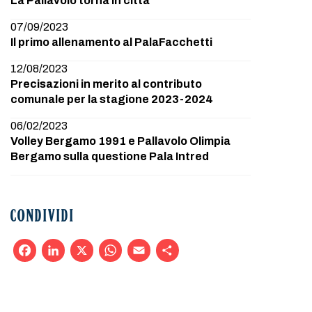
La Pallavolo torna in città
07/09/2023
Il primo allenamento al PalaFacchetti
12/08/2023
Precisazioni in merito al contributo
comunale per la stagione 2023-2024
06/02/2023
Volley Bergamo 1991 e Pallavolo Olimpia
Bergamo sulla questione Pala Intred
CONDIVIDI
Facebook
LinkedIn
X
WhatsApp
Email
Condividi