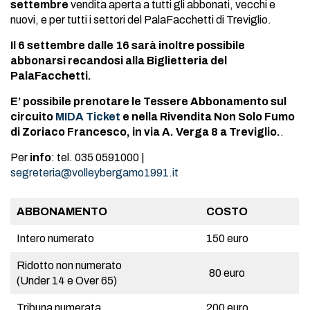
settembre
vendita aperta a tutti gli abbonati, vecchi e
nuovi, e per tutti i settori del PalaFacchetti di Treviglio.
Il 6 settembre dalle 16 sarà inoltre possibile
abbonarsi recandosi alla Biglietteria del
PalaFacchetti.
E’ possibile prenotare le Tessere Abbonamento sul
circuito
MIDA Ticket
e nella Rivendita Non Solo Fumo
di Zoriaco Francesco, in via A. Verga 8 a Treviglio.
.
Per
info
: tel. 035 0591000 |
segreteria@volleybergamo1991.it
ABBONAMENTO
COSTO
Intero numerato
150 euro
Ridotto non numerato
80 euro
(Under 14 e Over 65)
Tribuna numerata
200 euro