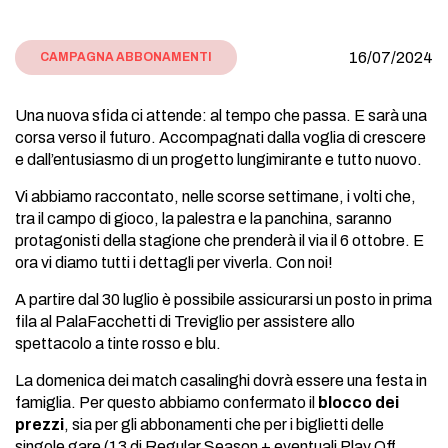
16/07/2024
CAMPAGNA ABBONAMENTI
Una nuova sfida ci attende: al tempo che passa. E sarà una
corsa verso il futuro. Accompagnati dalla voglia di crescere
e dall’entusiasmo di un progetto lungimirante e tutto nuovo.
Vi abbiamo raccontato, nelle scorse settimane, i volti che,
tra il campo di gioco, la palestra e la panchina, saranno
protagonisti della stagione che prenderà il via il 6 ottobre. E
ora vi diamo tutti i dettagli per viverla. Con noi!
A partire dal 30 luglio è possibile assicurarsi un posto in prima
fila al PalaFacchetti di Treviglio per assistere allo
spettacolo a tinte rosso e blu.
La domenica dei match casalinghi dovrà essere una festa in
famiglia. Per questo abbiamo confermato il
blocco dei
prezzi
, sia per gli abbonamenti che per i biglietti delle
singole gare (13 di Regular Season + eventuali Play Off