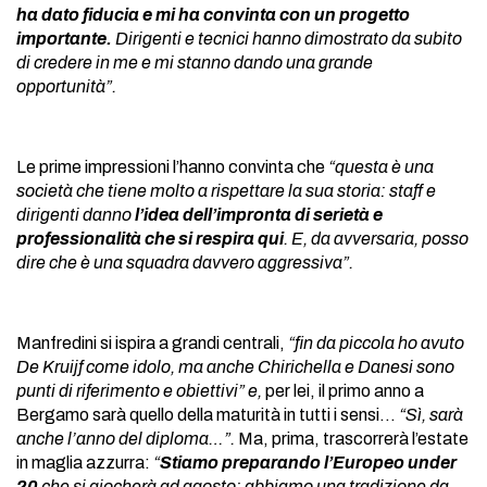
ha dato fiducia e mi ha convinta con un progetto
importante.
Dirigenti e tecnici hanno dimostrato da subito
di credere in me e mi stanno dando una grande
opportunità”.
Le prime impressioni l’hanno convinta che
“questa è una
società che tiene molto a rispettare la sua storia: staff e
dirigenti danno
l’idea dell’impronta di serietà e
professionalità che si respira qui
. E, da avversaria, posso
dire che è una squadra davvero aggressiva”.
Manfredini si ispira a grandi centrali,
“fin da piccola ho avuto
De Kruijf come idolo, ma anche Chirichella e Danesi sono
punti di riferimento e obiettivi” e,
per lei, il primo anno a
Bergamo sarà quello della maturità in tutti i sensi…
“Sì, sarà
anche l’anno del diploma…”.
Ma, prima, trascorrerà l’estate
in maglia azzurra:
“
Stiamo preparando l’Europeo under
20
che si giocherà ad agosto: abbiamo una tradizione da