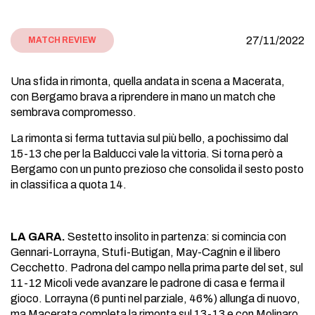
27/11/2022
MATCH REVIEW
Una sfida in rimonta, quella andata in scena a Macerata,
con Bergamo brava a riprendere in mano un match che
sembrava compromesso.
La rimonta si ferma tuttavia sul più bello, a pochissimo dal
15-13 che per la Balducci vale la vittoria. Si torna però a
Bergamo con un punto prezioso che consolida il sesto posto
in classifica a quota 14.
LA GARA.
Sestetto insolito in partenza: si comincia con
Gennari-Lorrayna, Stufi-Butigan, May-Cagnin e il libero
Cecchetto. Padrona del campo nella prima parte del set, sul
11-12 Micoli vede avanzare le padrone di casa e ferma il
gioco. Lorrayna (6 punti nel parziale, 46%) allunga di nuovo,
ma Macerata completa la rimonta sul 13-13 e con Molinaro