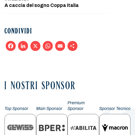
A caccia del sogno Coppa Italia
CONDIVIDI
Facebook
LinkedIn
X
WhatsApp
Email
Condividi
I NOSTRI SPONSOR
Premium
Top Sponsor
Main Sponsor
Sponsor
Sponsor Tecnico