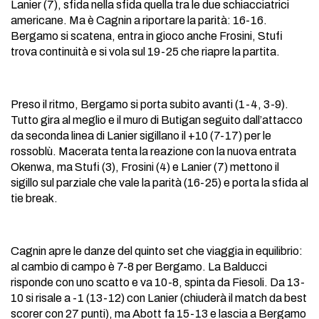
Lanier (7), sfida nella sfida quella tra le due schiacciatrici
americane. Ma è Cagnin a riportare la parità: 16-16.
Bergamo si scatena, entra in gioco anche Frosini, Stufi
trova continuità e si vola sul 19-25 che riapre la partita.
Preso il ritmo, Bergamo si porta subito avanti (1-4, 3-9).
Tutto gira al meglio e il muro di Butigan seguito dall’attacco
da seconda linea di Lanier sigillano il +10 (7-17) per le
rossoblù. Macerata tenta la reazione con la nuova entrata
Okenwa, ma Stufi (3), Frosini (4) e Lanier (7) mettono il
sigillo sul parziale che vale la parità (16-25) e porta la sfida al
tie break.
Cagnin apre le danze del quinto set che viaggia in equilibrio:
al cambio di campo è 7-8 per Bergamo. La Balducci
risponde con uno scatto e va 10-8, spinta da Fiesoli. Da 13-
10 si risale a -1 (13-12) con Lanier (chiuderà il match da best
scorer con 27 punti), ma Abott fa 15-13 e lascia a Bergamo