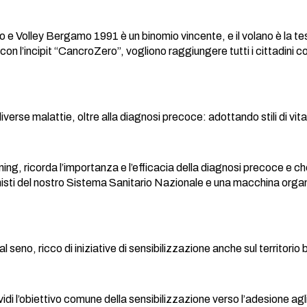
e Volley Bergamo 1991 è un binomio vincente, e il volano è la testi
con l’incipit “CancroZero”, vogliono raggiungere tutti i cittadini
e diverse malattie, oltre alla diagnosi precoce: adottando stili di
ening, ricorda l’importanza e l’efficacia della diagnosi precoce e 
sti del nostro Sistema Sanitario Nazionale e una macchina organi
l seno, ricco di iniziative di sensibilizzazione anche sul territor
 l’obiettivo comune della sensibilizzazione verso l’adesione agl