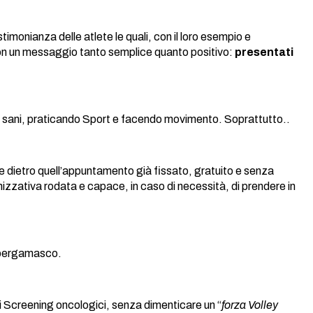
monianza delle atlete le quali, con il loro esempio e
 con un messaggio tanto semplice quanto positivo:
presentati
 vita sani, praticando Sport e facendo movimento. Soprattutto..
che dietro quell’appuntamento già fissato, gratuito e senza
zzativa rodata e capace, in caso di necessità, di prendere in
io bergamasco.
i Screening oncologici, senza dimenticare un “
forza Volley