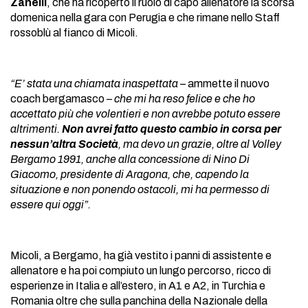
Zanelli
, che ha ricoperto il ruolo di capo allenatore la scorsa
domenica nella gara con Perugia e che rimane nello Staff
rossoblù al fianco di Micoli.
“E’ stata una chiamata inaspettata
– ammette il nuovo
coach bergamasco –
che mi ha reso felice e che ho
accettato più che volentieri e non avrebbe potuto essere
altrimenti.
Non avrei fatto questo cambio in corsa per
nessun’altra Società
, ma devo un grazie, oltre al Volley
Bergamo 1991, anche alla concessione di Nino Di
Giacomo, presidente di Aragona, che, capendo la
situazione e non ponendo ostacoli, mi ha permesso di
essere qui oggi”.
Micoli, a Bergamo, ha già vestito i panni di assistente e
allenatore e ha poi compiuto un lungo percorso, ricco di
esperienze in Italia e all’estero, in A1 e A2, in Turchia e
Romania oltre che sulla panchina della Nazionale della