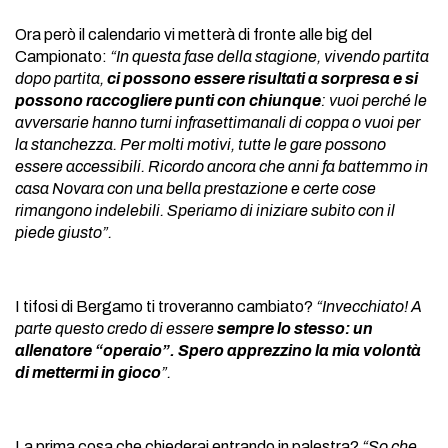
Ora però il calendario vi metterà di fronte alle big del
Campionato:
“In questa fase della stagione, vivendo partita
dopo partita,
ci possono essere risultati a sorpresa e si
possono raccogliere punti con chiunque
: vuoi perché le
avversarie hanno turni infrasettimanali di coppa o vuoi per
la stanchezza. Per molti motivi, tutte le gare possono
essere accessibili. Ricordo ancora che anni fa battemmo in
casa Novara con una bella prestazione e certe cose
rimangono indelebili. Speriamo di iniziare subito con il
piede giusto”.
I tifosi di Bergamo ti troveranno cambiato?
“Invecchiato! A
parte questo credo di essere
sempre lo stesso: un
allenatore “operaio”. Spero apprezzino la mia volontà
di mettermi in gioco
”.
La prima cosa che chiederai entrando in palestra?
“So che