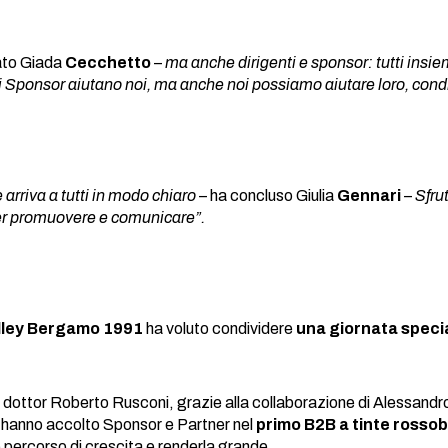
ato Giada
Cecchetto
–
ma anche
dirigenti e sponsor: tutti insie
 gli Sponsor aiutano noi, ma anche noi possiamo aiutare loro, co
rriva a tutti in modo chiaro
– ha concluso Giulia
Gennari
–
Sfru
per promuovere e comunicare”.
lley Bergamo 1991
ha voluto condividere
una giornata special
el dottor Roberto Rusconi, grazie alla collaborazione di Alessand
ri hanno accolto Sponsor e Partner nel
primo B2B a tinte rossob
 percorso di crescita e renderla grande.