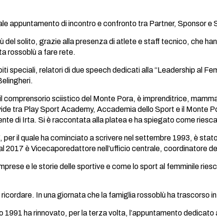
ionale appuntamento di incontro e confronto tra Partner, Sponsor 
ù del solito, grazie alla presenza di atlete e staff tecnico, che h
ta rossoblù a fare rete.
piti speciali, relatori di due speech dedicati alla “Leadership al Fe
Belingheri.
ce il comprensorio sciistico del Monte Pora, è imprenditrice, mamm
i divide tra Play Sport Academy, Accademia dello Sport e il Monte
dente di Irta. Si è raccontata alla platea e ha spiegato come riesca a
er il quale ha cominciato a scrivere nel settembre 1993, è stato 
l 2017 è Vicecaporedattore nell’ufficio centrale, coordinatore del
prese e le storie delle sportive e come lo sport al femminile riesca
 ricordare. In una giornata che la famiglia rossoblù ha trascorso i
 1991 ha rinnovato, per la terza volta, l’appuntamento dedicato a