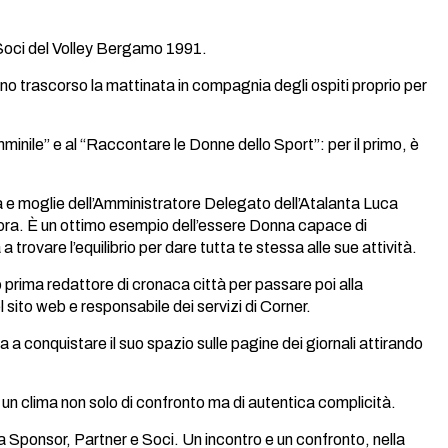
e Soci del Volley Bergamo 1991.
anno trascorso la mattinata in compagnia degli ospiti proprio per
mminile” e al “Raccontare le Donne dello Sport”: per il primo, è
a e moglie dell’Amministratore Delegato dell’Atalanta Luca
 Pora. È un ottimo esempio dell’essere Donna capace di
 trovare l’equilibrio per dare tutta te stessa alle sue attività.
prima redattore di cronaca città per passare poi alla
 sito web e responsabile dei servizi di Corner.
 a conquistare il suo spazio sulle pagine dei giornali attirando
n un clima non solo di confronto ma di autentica complicità.
 Sponsor, Partner e Soci. Un incontro e un confronto, nella