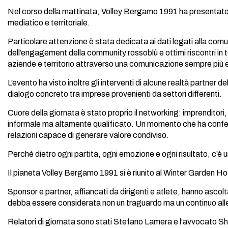
Nel corso della mattinata, Volley Bergamo 1991 ha presentato il
mediatico e territoriale.
Particolare attenzione è stata dedicata ai dati legati alla com
dell’engagement della community rossoblù e ottimi riscontri in t
aziende e territorio attraverso una comunicazione sempre più ef
L’evento ha visto inoltre gli interventi di alcune realtà partner
dialogo concreto tra imprese provenienti da settori differenti.
Cuore della giornata è stato proprio il networking: imprenditori,
informale ma altamente qualificato. Un momento che ha confer
relazioni capace di generare valore condiviso.
Perché dietro ogni partita, ogni emozione e ogni risultato, c’è 
Il pianeta Volley Bergamo 1991 si è riunito al Winter Garden Hot
Sponsor e partner, affiancati da dirigenti e atlete, hanno ascol
debba essere considerata non un traguardo ma un continuo a
Relatori di giornata sono stati Stefano Lamera e l’avvocato Sh