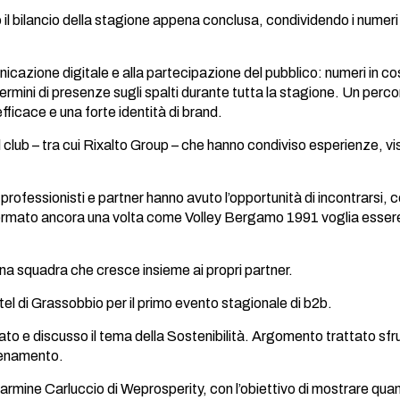
 bilancio della stagione appena conclusa, condividendo i numeri ch
unicazione digitale e alla partecipazione del pubblico: numeri in c
ermini di presenze sugli spalti durante tutta la stagione. Un perco
ficace e una forte identità di brand.
 del club – tra cui Rixalto Group – che hanno condiviso esperienze, 
 professionisti e partner hanno avuto l’opportunità di incontrarsi,
mato ancora una volta come Volley Bergamo 1991 voglia essere n
una squadra che cresce insieme ai propri partner.
el di Grassobbio per il primo evento stagionale di b2b.
tato e discusso il tema della Sostenibilità. Argomento trattato sfr
llenamento.
armine Carluccio di Weprosperity, con l’obiettivo di mostrare quan