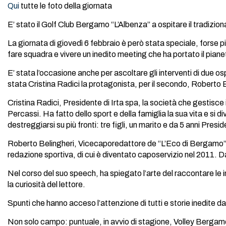
Qui
tutte le foto della giornata
E’ stato il Golf Club Bergamo “L’Albenza” a ospitare il tradiz
La giornata di giovedì 6 febbraio è però stata speciale, forse pi
fare squadra e vivere un inedito meeting che ha portato il piane
E’ stata l’occasione anche per ascoltare gli interventi di due os
stata Cristina Radici la protagonista, per il secondo, Roberto 
Cristina Radici, Presidente di Irta spa, la società che gestis
Percassi. Ha fatto dello sport e della famiglia la sua vita e s
destreggiarsi su più fronti: tre figli, un marito e da 5 anni Presi
Roberto Belingheri, Vicecaporedattore de “L’Eco di Bergamo”, p
redazione sportiva, di cui è diventato caposervizio nel 2011. Da
Nel corso del suo speech, ha spiegato l’arte del raccontare le im
la curiosità del lettore.
Spunti che hanno acceso l’attenzione di tutti e storie inedite da
Non solo campo: puntuale, in avvio di stagione, Volley Bergamo