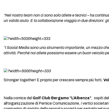
“Nel nostro team non ci sono solo atlete e tecnici
– ha continu
un valido aiuto. E la collaborazione viaggia in due direzioni:
“I Social Media sono uno strumento importante, un mezzo che a
attività. Perché noi atlete possiamo essere un buon veicolo 
Stronger together! E proprio per crescere sempre più forti,
Vo
Nella cornice del
Golf Club Bergamo “L’Albenza”
, ospiti d
all’organizzazione di Pernice Comunicazione, i vertici societa
compagno di viaggio della neonata società per seguirla nel suo