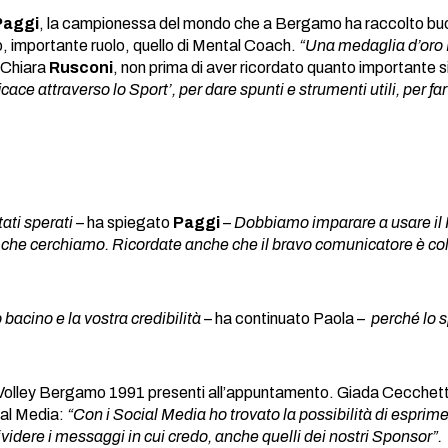
Paggi
, la campionessa del mondo che a Bergamo ha raccolto buona 
vo, importante ruolo, quello di Mental Coach.
“Una medaglia d’oro M
e Chiara
Rusconi
, non prima di aver ricordato quanto importante si
cace attraverso lo Sport’, per dare spunti e strumenti utili, per f
ati sperati
– ha spiegato
Paggi
–
Dobbiamo imparare a usare il F
ò che cerchiamo. Ricordate anche che il bravo comunicatore è colu
bacino e la vostra credibilità
– ha continuato Paola –
perché lo s
Volley Bergamo 1991 presenti all’appuntamento. Giada Cecchetto
ial Media:
“Con i Social Media ho trovato la possibilità di espri
videre i messaggi in cui credo, anche quelli dei nostri Sponsor”.