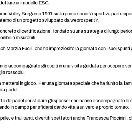
r adottare un modello ESG.
ome Volley Bergamo 1991 sia la prima società sportiva partecipa
nterno di un progetto sviluppato da weprosperitY.
concreto di certificazione, fondato su una strategia di lungo per
ibili e misurabili.
oach Marzia Fucili, che ha impreziosito la giornata con i suoi spunt
nno accompagnato gli ospiti in una visita guidata per scoprire ser
lia rossoblù.
 a mettersi in gioco. Per una giornata speciale che ha riunito la fa
o da padel.
 da padel per sfidare gli sponsor che hanno accompagnato la squad
endo in campo per sfidarsi dando vita a un vero e proprio torneo.
le, e tra i tanti, divertiti spettatori anche Francesca Piccinini, 