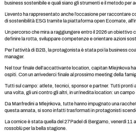
business sostenibile e quali siano gli strumenti e il metodo pe
L’evento ha rappresentato anche l’occasione per raccontare c
di sostenibilità ESG tramite la piattaforma open Ecomate, all’i
Un percorso che mira a raggiungere entro il 2026 un obiettivo 
definire la rotta, sviluppare competenze e orientare azioni sosten
Per l’attività di B2B, la protagonista è stata poi la business c
manager.
Nel tour finale dell’accattivante location, capitan Mlejnkova ha
ospiti. Con un arrivederci finale al prossimo meeting della famig
Tutti sul campo: atlete, tecnici, sponsor e partner. Tutti pronti
una volta, gli uni contro gli altri, in un’inedita location: un camp
Da Manfredini a Mlejnkova, tutte hanno impugnato una racchetta
questa annata, si sono infatti trasformati in protagonisti scend
La cornice è stata quella del 27Padel di Bergamo, venerdì 11 apri
rossoblù per la bella stagione.