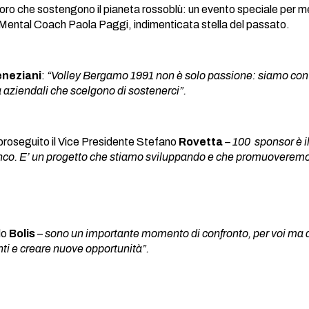
loro che sostengono il pianeta rossoblù: un evento speciale per met
 Mental Coach Paola Paggi, indimenticata stella del passato.
eneziani
:
“Volley Bergamo 1991 non è solo passione: siamo conv
à aziendali che scelgono di sostenerci”.
proseguito il Vice Presidente Stefano
Rovetta
–
100 sponsor è il
o fianco. E’ un progetto che stiamo sviluppando e che promuoverem
lo
Bolis
–
sono un importante momento di confronto, per voi ma anc
ti e creare nuove opportunità”.