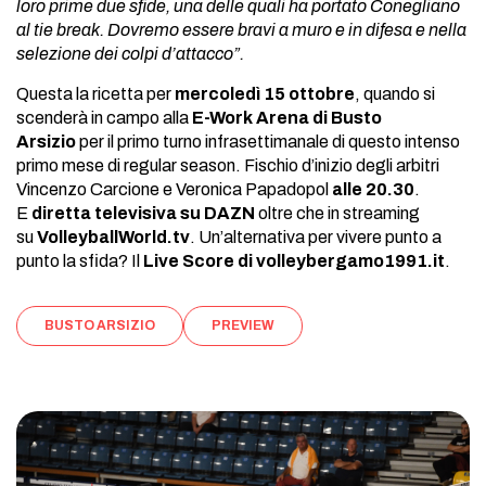
loro prime due sfide, una delle quali ha portato Conegliano
al tie break. Dovremo essere bravi a muro e in difesa e nella
selezione dei colpi d’attacco”.
Questa la ricetta per
mercoledì 15 ottobre
, quando si
scenderà in campo alla
E-Work Arena di Busto
Arsizio
per il primo turno infrasettimanale di questo intenso
primo mese di regular season. Fischio d’inizio degli arbitri
Vincenzo Carcione e Veronica Papadopol
alle 20.30
.
E
diretta televisiva su DAZN
oltre che in streaming
su
VolleyballWorld.tv
. Un’alternativa per vivere punto a
punto la sfida? Il
Live Score di volleybergamo1991.it
.
BUSTO ARSIZIO
PREVIEW