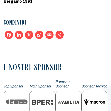
Bergamo 1991
CONDIVIDI
Facebook
LinkedIn
X
WhatsApp
Email
Condividi
I NOSTRI SPONSOR
Premium
Top Sponsor
Main Sponsor
Sponsor
Sponsor Tecnico