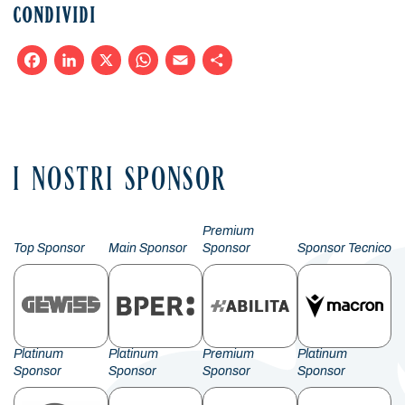
CONDIVIDI
Facebook
LinkedIn
X
WhatsApp
Email
Condividi
I NOSTRI SPONSOR
Premium
Top Sponsor
Main Sponsor
Sponsor
Sponsor Tecnico
Platinum
Platinum
Premium
Platinum
Sponsor
Sponsor
Sponsor
Sponsor