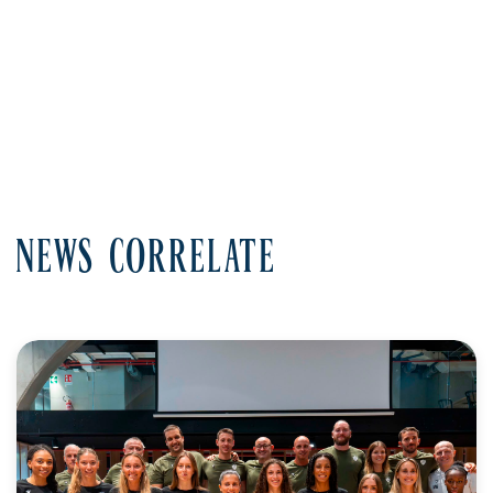
G
Giocate
Tot
Totali
BP
Break Point
VP
Vinti-Persi
NEWS CORRELATE
Err
Errore
PT
Punti
PRF
Perfetto
POS
Positiva