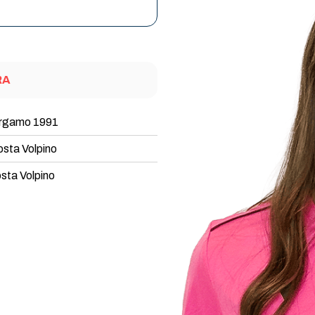
RA
ergamo 1991
sta Volpino
sta Volpino