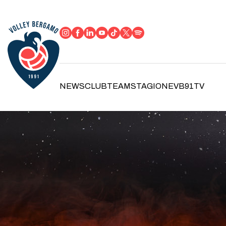
NEWS
CLUB
TEAM
STAGIONE
VB91TV