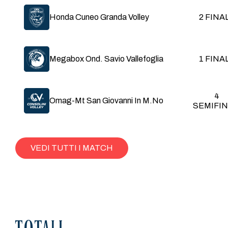
Err
Errore
Honda Cuneo Granda Volley
2 FINA
PT
Punti
PRF
Perfetto
Megabox Ond. Savio Vallefoglia
1 FINA
POS
Positiva
4
Omag-Mt San Giovanni In M.No
MUR
Muro
SEMIFIN
VEDI TUTTI I MATCH