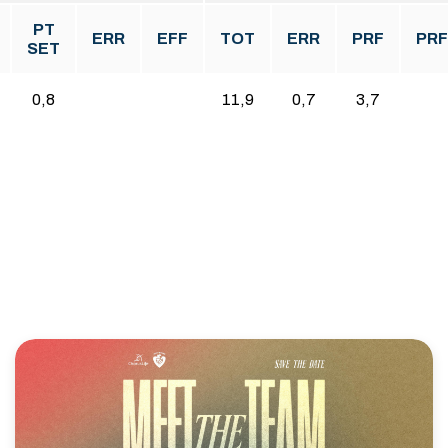
PT
ERR
EFF
TOT
ERR
PRF
PR
SET
0,8
11,9
0,7
3,7