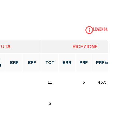
LEGENDA
TUTA
RICEZIONE
T
ERR
EFF
TOT
ERR
PRF
PRF%
T
11
5
45,5
5