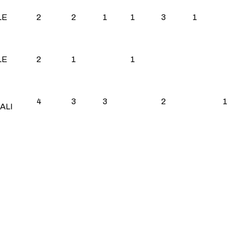
LE
2
2
1
1
3
1
LE
2
1
1
4
3
3
2
1
ALI