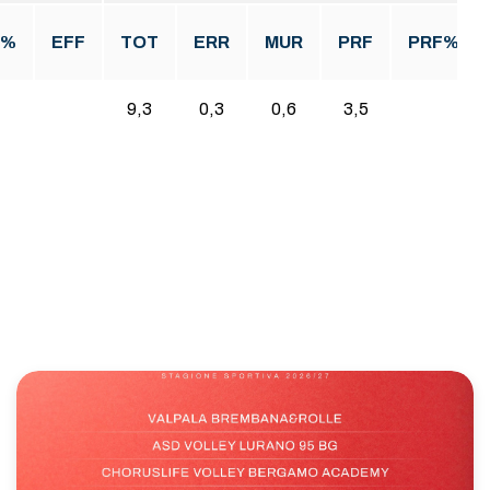
F%
EFF
TOT
ERR
MUR
PRF
PRF%
9,3
0,3
0,6
3,5