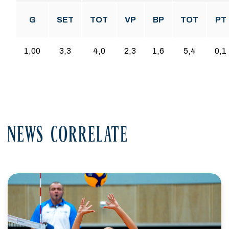
G
SET
TOT
VP
BP
TOT
PT
1,00
3,3
4,0
2,3
1,6
5,4
0,1
NEWS CORRELATE