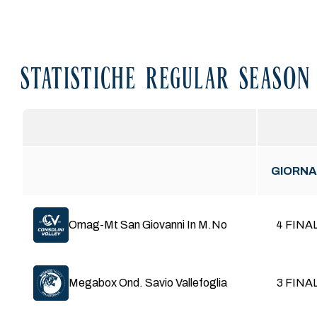
STATISTICHE REGULAR SEASON
GIORNA
G
Giocate
Tot
Totali
Omag-Mt San Giovanni In M.No
4 FINA
BP
Break Point
VP
Vinti-Persi
Megabox Ond. Savio Vallefoglia
3 FINA