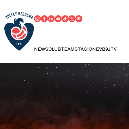
NEWS
CLUB
TEAM
STAGIONE
VB91TV