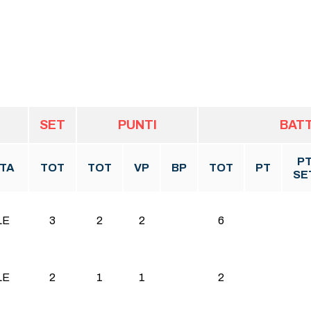
SET
PUNTI
BAT
P
TA
TOT
TOT
VP
BP
TOT
PT
SE
LE
3
2
2
6
LE
2
1
1
2