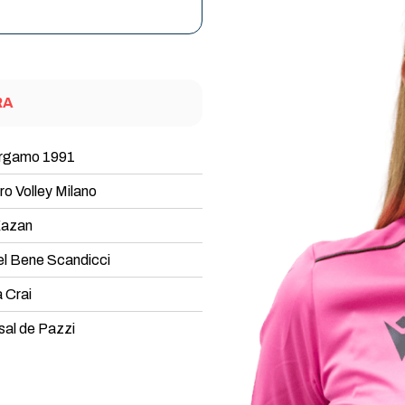
RA
ergamo 1991
o Volley Milano
Kazan
el Bene Scandicci
a Crai
sal de Pazzi