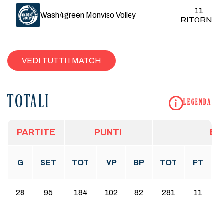
11
Wash4green Monviso Volley
RITORNO
VP
Vinti-Persi
Err
Errore
VEDI TUTTI I MATCH
PT
Punti
PRF
Perfetto
TOTALI
LEGENDA
POS
Positiva
PARTITE
PUNTI
B
MUR
Muro
G
SET
TOT
VP
BP
TOT
PT
28
95
184
102
82
281
11