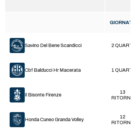
GIORNAT
Savino Del Bene Scandicci
2 QUARTI
Cbf Balducci Hr Macerata
1 QUARTI
13
Il Bisonte Firenze
RITORNO
G
Giocate
12
Tot
Totali
Honda Cuneo Granda Volley
RITORNO
BP
Break Point