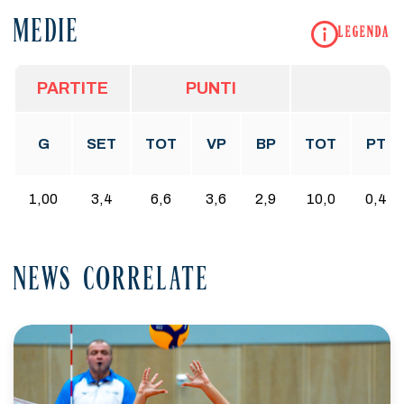
MEDIE
LEGENDA
PARTITE
PUNTI
G
SET
TOT
VP
BP
TOT
PT
1,00
3,4
6,6
3,6
2,9
10,0
0,4
NEWS CORRELATE