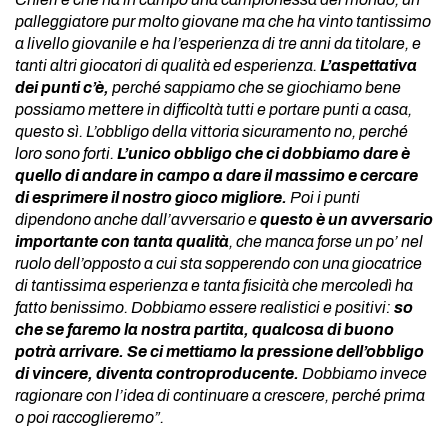
palleggiatore pur molto giovane ma che ha vinto tantissimo
a livello giovanile e ha l’esperienza di tre anni da titolare, e
tanti altri giocatori di qualità ed esperienza.
L’aspettativa
dei punti c’è,
perché sappiamo che se giochiamo bene
possiamo mettere in difficoltà tutti e portare punti a casa,
questo sì. L’obbligo della vittoria sicuramento no, perché
loro sono forti.
L’unico obbligo che ci dobbiamo dare è
quello di andare in campo a dare il massimo e cercare
di esprimere il nostro gioco migliore.
Poi i punti
dipendono anche dall’avversario e
questo è un avversario
importante con tanta qualità
, che manca forse un po’ nel
ruolo dell’opposto a cui sta sopperendo con una giocatrice
di tantissima esperienza e tanta fisicità che mercoledì ha
fatto benissimo. Dobbiamo essere realistici e positivi:
so
che se faremo la nostra partita, qualcosa di buono
potrà arrivare. Se ci mettiamo la pressione dell’obbligo
di vincere, diventa controproducente.
Dobbiamo invece
ragionare con l’idea di continuare a crescere, perché prima
o poi raccoglieremo”.