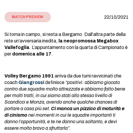
22/10/2021
MATCH PREVIEW
Si torna in campo, si resta a Bergamo. Dall’altra parte della
rete un’avversaria inedita,
la neopromossa Megabox
Vallefoglia
. L’appuntamento con la quarta di Campionato è
per
domenica alle 17
.
Volley Bergamo 1991
arriva da due turni ravvicinati che
coach
Giangrossi
definisce
“positivi: abbiamo giocato
contro due squadre molto attrezzate e abbiamo fatto bene
per molti tratti, in cui siamo stati allo stesso livello di
Scandicci e Monza, avendo anche qualche chances di
portare a casa più set.
Ci manca un pizzico di maturità e
di cinismo
nei momenti in cui le squadre importanti ti
danno l’opportunità, e te ne danno una soltanto, e devi
essere molto bravo a sfruttarla”.