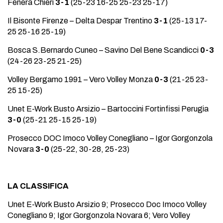
Fenera Chieri
3-1
(25-23 16-25 25-23 25-17)
Il Bisonte Firenze – Delta Despar Trentino
3-1
(25-13 17-
25 25-16 25-19)
Bosca S.Bernardo Cuneo – Savino Del Bene Scandicci
0-3
(24-26 23-25 21-25)
Volley Bergamo 1991 – Vero Volley Monza
0-3
(21-25 23-
25 15-25)
Unet E-Work Busto Arsizio – Bartoccini Fortinfissi Perugia
3-0
(25-21 25-15 25-19)
Prosecco DOC Imoco Volley Conegliano – Igor Gorgonzola
Novara
3-0
(25-22, 30-28, 25-23)
LA CLASSIFICA
Unet E-Work Busto Arsizio 9; Prosecco Doc Imoco Volley
Conegliano 9; Igor Gorgonzola Novara 6; Vero Volley