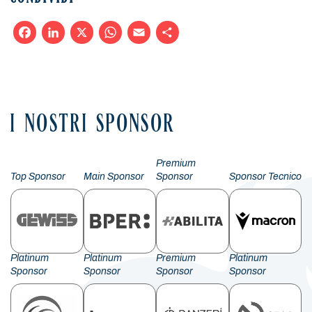
Facebook
LinkedIn
X
WhatsApp
Email
Condividi
I NOSTRI SPONSOR
Premium
Top Sponsor
Main Sponsor
Sponsor
Sponsor Tecnico
Platinum
Platinum
Premium
Platinum
Sponsor
Sponsor
Sponsor
Sponsor